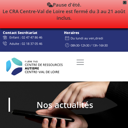
X
Pause d'été.
Le CRA Centre-Val de Loire est fermé du 3 au 21 août
inclus.
Contact Secrétariat
Horaires
Enfant : 02 47 47 86 46
Du lundi au ven,dredi
Adulte : 02 18 37 05 46
08h30-12h30 / 13h-16h30
Nos actualités