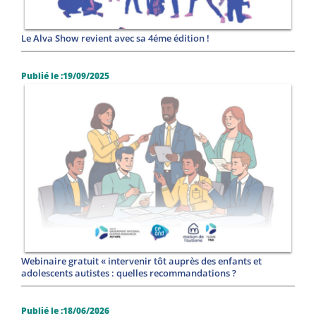
Le Alva Show revient avec sa 4éme édition !
Publié le :19/09/2025
Webinaire gratuit « intervenir tôt auprès des enfants et
adolescents autistes : quelles recommandations ?
Publié le :18/06/2026