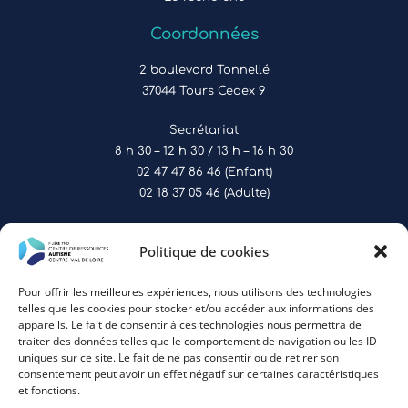
Coordonnées
2 boulevard Tonnellé
37044 Tours Cedex 9
Secrétariat
8 h 30 – 12 h 30 / 13 h – 16 h 30
02 47 47 86 46 (Enfant)
02 18 37 05 46 (Adulte)
Politique de cookies
Pour offrir les meilleures expériences, nous utilisons des technologies
telles que les cookies pour stocker et/ou accéder aux informations des
appareils. Le fait de consentir à ces technologies nous permettra de
traiter des données telles que le comportement de navigation ou les ID
uniques sur ce site. Le fait de ne pas consentir ou de retirer son
consentement peut avoir un effet négatif sur certaines caractéristiques
et fonctions.