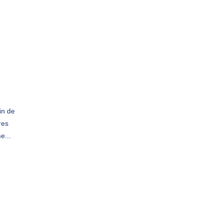
in de
res
e...