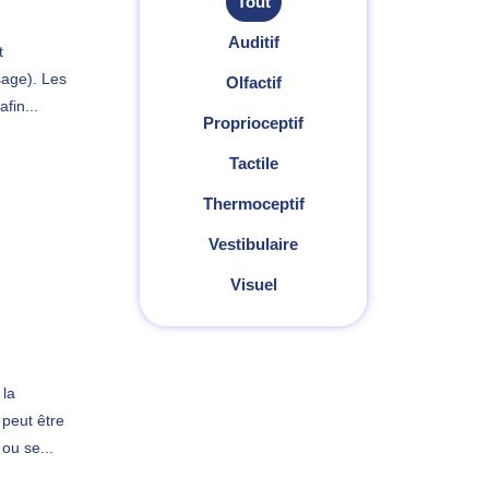
Tout
Auditif
t
sage). Les
Olfactif
fin...
Proprioceptif
Tactile
Thermoceptif
Vestibulaire
Visuel
 la
 peut être
ou se...