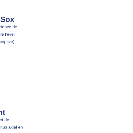
 Sox
cience de
e l’éveil
ceptive).
nt
et de
onus axial en