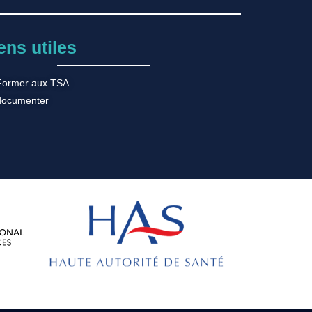
ens utiles
Former aux TSA
documenter